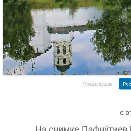
Предыдущая
Рос
с 
На снимке Пафну́тиев