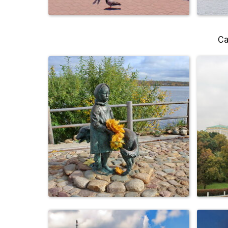
Са
набережная Феодосии