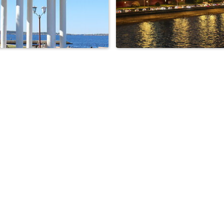
етрозаводск,беседка-
Москва зажигает огн
ротонда