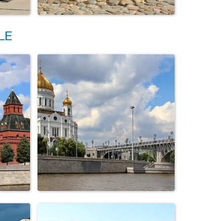
памятник певцу Ф. И.
ле
Шаляпину на набе...