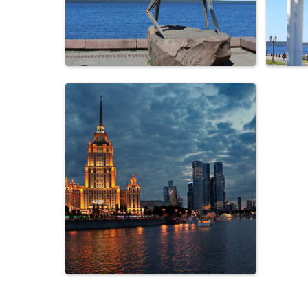
Петрозаводск. Арт-
П
объект"Рыбаки".