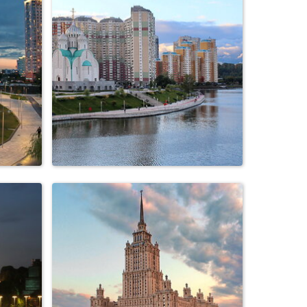
ая в
храм Христа Спасителя
город
к
Красногорск,Живописная
набережная