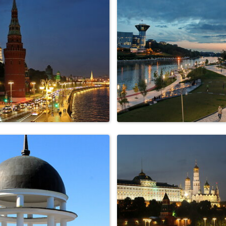
Кремлевская набережн
дождливый октябрь
Москве
Москва,вечерняя
вечерний Красногорс
емлевская набережная