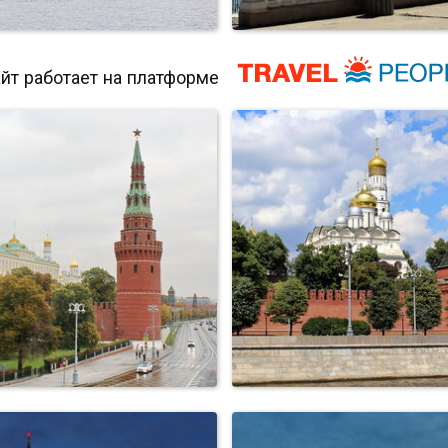
йт работает на платформе
осенний Плес
набережная в Коктебе