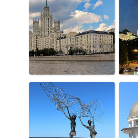
скульптура девочки с собачкой
на набе...
Высотное здание на
Котельнической наб...
Кр