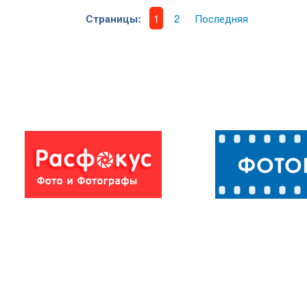
Страницы:
1
2
Последняя
дача "Виктория" в
солнечная
Феодосии
Феодосия