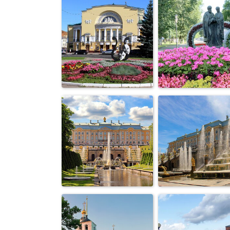
памятник князю
Никольская
Владимиру и
церковь во
святителю ...
Владимире
Театральная
памятник Петру
площадь в
Февронии в
Ярославле
Ярославле