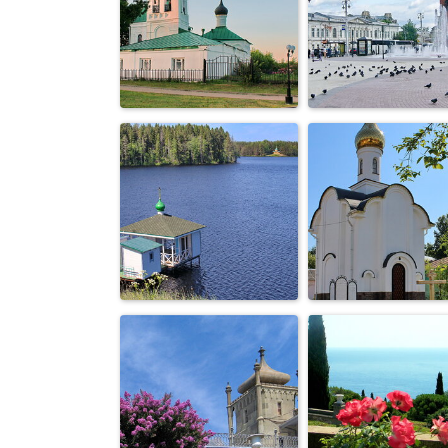
фонтаны
Петергоф
Петергофа
вечер во
город Владим
Владимире