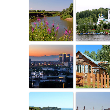
с отражением
Кижи
город Плес,что 
лето,река Протва
Волге