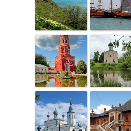
дача художни
Москва,район
Коровина в
Измайлово,закат
Охотино
кораблики в
вид на мыс
Коктебельско
Хамелеон
заливе
колокольня в