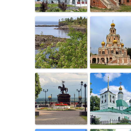
монастыре
церковь Покро
Давидова
на Нерли
пустынь
Свято-
Никольский
Крутицкое
монастырь в
подворье
Годеново
Храм Покров
берег острова
Пресвятой
Валаам
Богородицы 
Ф...