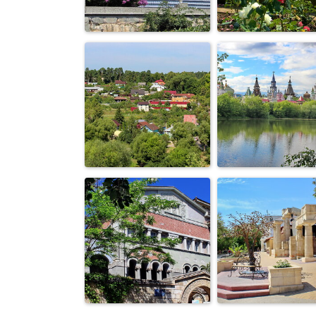
озеро Рощинское
часовня
вид на Черно
Воронцовский
море от
дворец в Алупке
Воронцовског
д...
пруд в
город Боровск
Измайлово